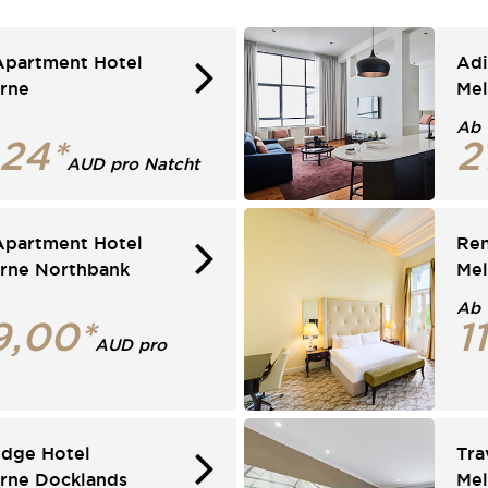
Apartment Hotel
Adi
rne
Mel
Ab
,24*
2
AUD pro Natcht
Apartment Hotel
Ren
rne Northbank
Me
Ab
9,00*
1
AUD pro
odge Hotel
Tra
rne Docklands
Mel