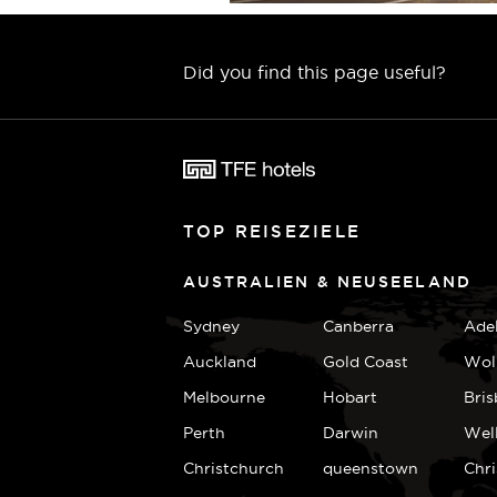
Did you find this page useful?
TOP REISEZIELE
AUSTRALIEN & NEUSEELAND
Sydney
Canberra
Ade
Auckland
Gold Coast
Wol
Melbourne
Hobart
Bri
Perth
Darwin
Wel
Christchurch
queenstown
Chr