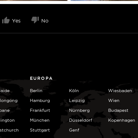
Yes
No
EUROPA
laide
Berlin
Köln
Wiesbaden
longong
Hamburg
Leipzig
Wien
sbane
Frankfurt
Nürnberg
Budapest
lington
München
Düsseldorf
Kopenhagen
istchurch
Stuttgart
Genf