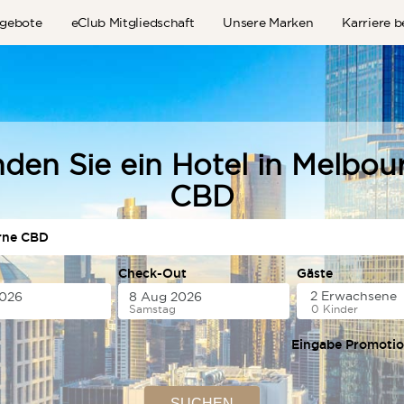
gebote
eClub Mitgliedschaft
Unsere Marken
Karriere 
nden Sie ein Hotel in Melbou
CBD
Check-Out
Gäste
Samstag
0 Kinder
Eingabe Promoti
SUCHEN