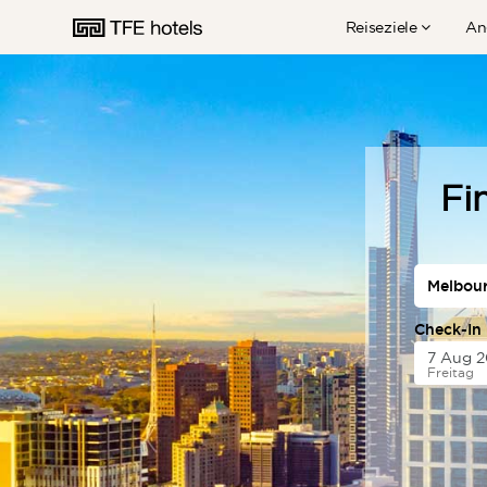
Reiseziele
An
AUSTRALIEN
Fi
NEUSEELAND
Check-In
UNITED KINGDOM
Freitag
EUROPA