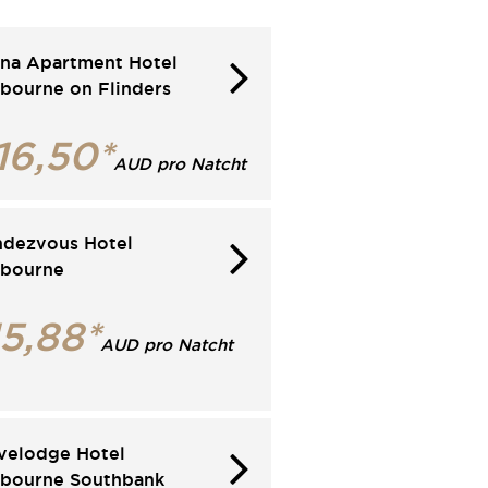
na Apartment Hotel
bourne on Flinders
16,50*
AUD pro Natcht
dezvous Hotel
lbourne
15,88*
AUD pro Natcht
velodge Hotel
bourne Southbank