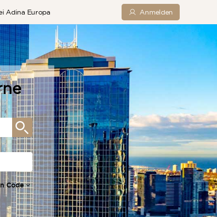
bei Adina Europa
Anmelden
rne
on Code