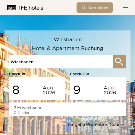
Anmelden
Wiesbaden
Hotel & Apartment Buchung
Check-In
Check-Out
8
9
Aug
Aug
2026
2026
Samstag
Sonntag
0 Kinder
Eingabe Promotion Code