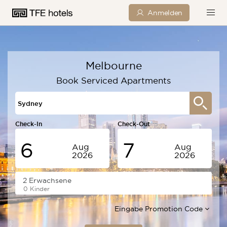
Anmelden
Melbourne
Book Serviced Apartments
Check-In
Check-Out
6
7
Aug
Aug
2026
2026
Donnerstag
Freitag
0 Kinder
Eingabe Promotion Code