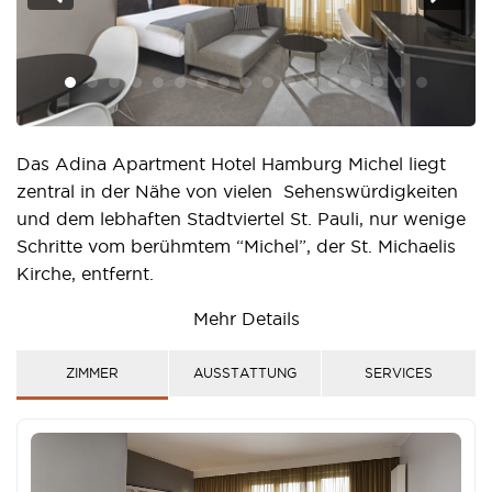
Das Adina Apartment Hotel Hamburg Michel liegt
zentral in der Nähe von vielen Sehenswürdigkeiten
und dem lebhaften Stadtviertel St. Pauli, nur wenige
Schritte vom berühmtem “Michel”, der St. Michaelis
Kirche, entfernt.
Das Hotel ist ein idealer Ausgangspunkt für
Mehr Details
Besucher der beliebten Hansestadt.
ZIMMER
AUSSTATTUNG
SERVICES
In den 128 großzügig ausgestatteten Studios, One-
Bedroom und Two-Bedroom Apartments mit
individueller Einrichtung, Küche und separatem
Wohn- und Schlafbereich können sich Gäste wie