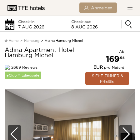
Anmelden
Check-in
Check-out
Home
Hamburg
Adina Hamburg Michel
Adina Apartment Hotel
Ab
Hamburg Michel
Freitag
Samstag
169
.94
EUR
2669 Reviews
pro Natcht
0 Kinder
eClub Mitgliedsrate
SIEHE ZIMMER &
PREISE
SUCHEN