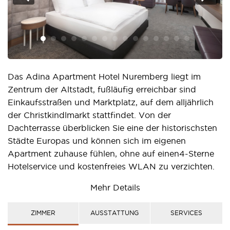
Das Adina Apartment Hotel Nuremberg liegt im
Zentrum der Altstadt, fußläufig erreichbar sind
Einkaufsstraßen und Marktplatz, auf dem alljährlich
der Christkindlmarkt stattfindet. Von der
Dachterrasse überblicken Sie eine der historischsten
Städte Europas und können sich im eigenen
Apartment zuhause fühlen, ohne auf einen4-Sterne
Hotelservice und kostenfreies WLAN zu verzichten.
Das Adina Apartment Hotel Nuremberg wird im
Mehr Details
November 2016 direkt am Kornmarkt in der
lebhaften Altstadt von Nürnberg eröffnet. Das Hotel
ZIMMER
AUSSTATTUNG
SERVICES
wird über 138 Studios und Apartments auf 5 Etagen,