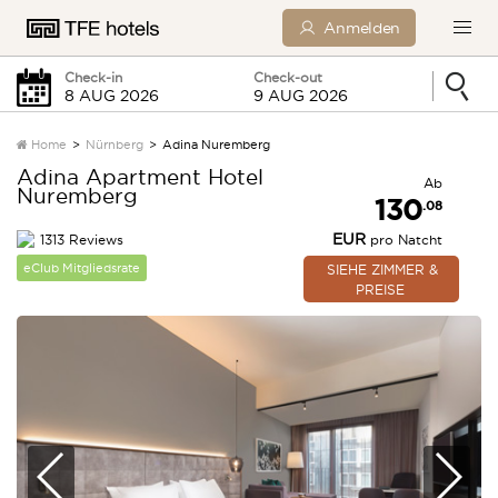
Anmelden
Check-in
Check-out
Home
Nürnberg
Adina Nuremberg
Adina Apartment Hotel
Ab
Nuremberg
Samstag
Sonntag
130
.08
EUR
1313 Reviews
pro Natcht
0 Kinder
eClub Mitgliedsrate
SIEHE ZIMMER &
PREISE
SUCHEN